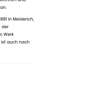
van.
81 in Meiderich,
r der
em Werk
 ist auch nach