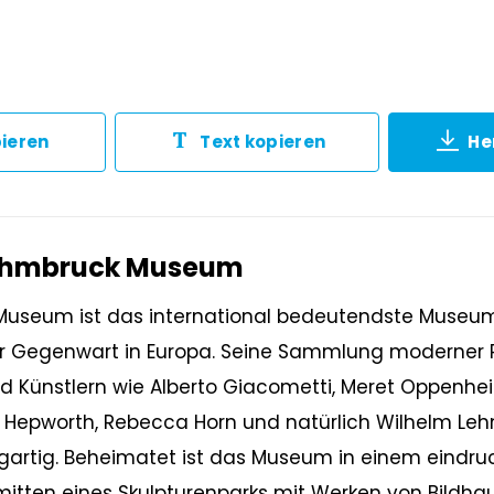
pieren
Text kopieren
He
Lehmbruck Museum
useum ist das international bedeutendste Museum 
 Gegenwart in Europa. Seine Sammlung moderner P
d Künstlern wie Alberto Giacometti, Meret Oppenhe
a Hepworth, Rebecca Horn und natürlich Wilhelm Leh
gartig. Beheimatet ist das Museum in einem eindru
tten eines Skulpturenparks mit Werken von Bildha