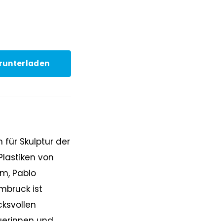
runterladen
für Skulptur der
lastiken von
im, Pablo
mbruck ist
cksvollen
uerinnen und