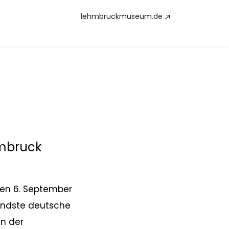
lehmbruckmuseum.de
hmbruck
den 6. September
utendste deutsche
en der