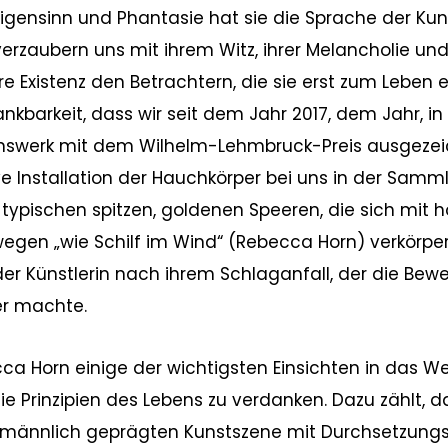
igensinn und Phantasie hat sie die Sprache der Kun
erzaubern uns mit ihrem Witz, ihrer Melancholie und 
re Existenz den Betrachtern, die sie erst zum Leben 
Dankbarkeit, dass wir seit dem Jahr 2017, dem Jahr,
benswerk mit dem Wilhelm-Lehmbruck-Preis ausgeze
ive Installation der Hauchkörper bei uns in der Samm
o typischen spitzen, goldenen Speeren, die sich mit 
gen „wie Schilf im Wind“ (Rebecca Horn) verkörper
 Künstlerin nach ihrem Schlaganfall, der die Bew
er machte.
ca Horn einige der wichtigsten Einsichten in das W
 Prinzipien des Lebens zu verdanken. Dazu zählt, d
er männlich geprägten Kunstszene mit Durchsetzungs