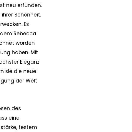
st neu erfunden.
ihrer Schönheit.
erwecken. Es
 in dem Rebecca
ichnet worden
lung haben. Mit
höchster Eleganz
n sie die neue
egung der Welt
esen des
ass eine
stärke, festem