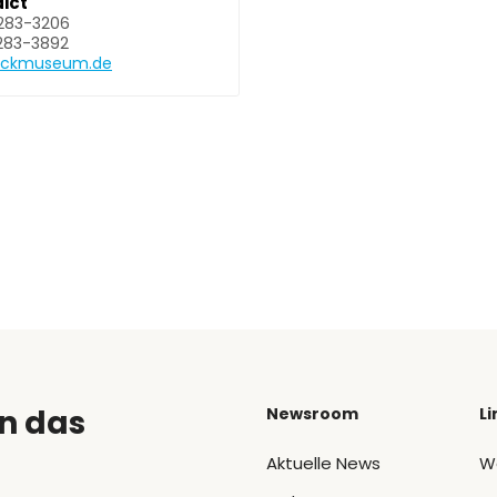
ict
 283-3206
 283-3892
uckmuseum.de
n das
Newsroom
Li
Aktuelle News
W