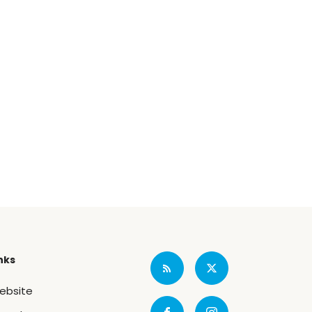
nks
ebsite